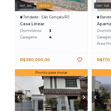
Ref.:
165
VENDA
Ref.:
148
Trindade - São Gonçalo/RJ
Bande
Casa Linear
Apart
Dormitórios
3
Dormitó
Garagens
4
Garage
Área Pri
R$380.000,00
R$170
Pronto para morar