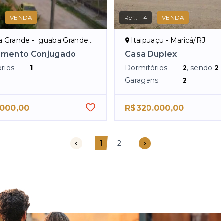
VENDA
Ref.:
114
VENDA
 Grande - Iguaba Grande/RJ
Itaipuaçu - Maricá/RJ
amento Conjugado
Casa Duplex
rios
1
Dormitórios
2
, sendo
2
Garagens
2
.000,00
R$320.000,00
1
2