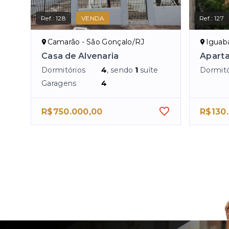
Ref.:
128
VENDA
Ref.:
127
Camarão - São Gonçalo/RJ
Iguaba
Casa de Alvenaria
Apart
Dormitórios
4
, sendo
1
suíte
Dormitó
Garagens
4
R$750.000,00
R$130