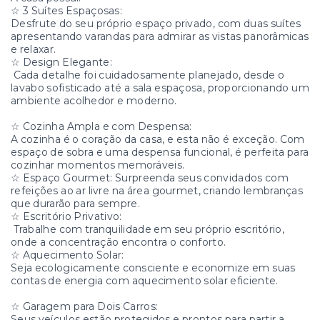
☆ 3 Suítes Espaçosas:
Desfrute do seu próprio espaço privado, com duas suítes
apresentando varandas para admirar as vistas panorâmicas
e relaxar.
☆ Design Elegante:
Cada detalhe foi cuidadosamente planejado, desde o
lavabo sofisticado até a sala espaçosa, proporcionando um
ambiente acolhedor e moderno.
☆ Cozinha Ampla e com Despensa:
A cozinha é o coração da casa, e esta não é exceção. Com
espaço de sobra e uma despensa funcional, é perfeita para
cozinhar momentos memoráveis.
☆ Espaço Gourmet: Surpreenda seus convidados com
refeições ao ar livre na área gourmet, criando lembranças
que durarão para sempre.
☆ Escritório Privativo:
Trabalhe com tranquilidade em seu próprio escritório,
onde a concentração encontra o conforto.
☆ Aquecimento Solar:
Seja ecologicamente consciente e economize em suas
contas de energia com aquecimento solar eficiente.
☆ Garagem para Dois Carros:
Seus veículos estão protegidos e prontos para partir a